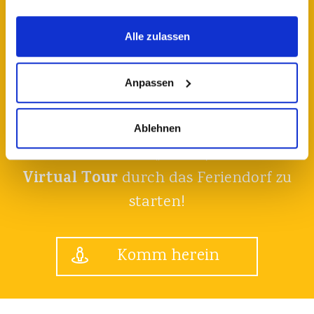
policy.aspx
Alle zulassen
Anpassen
Virtual Tour
Ablehnen
Klicken Sie auf „Enter“, um den
Virtual Tour
durch das Feriendorf zu
starten!
Komm herein