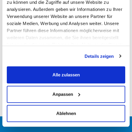
zu können und die Zugriffe auf unsere Website zu
Anerkennung und Partners
analysieren. Außerdem geben wir Informationen zu Ihrer
Verwendung unserer Website an unsere Partner für
soziale Medien, Werbung und Analysen weiter. Unsere
Partner führen diese Informationen möglicherweise mit
weiteren Daten zusammen, die Sie ihnen bereitgestellt
haben oder die sie im Rahmen Ihrer Nutzung der Dienste
gesammelt haben. More
Details zeigen
info:
https://www.villaggioholiday.it/de/cookie-
policy.aspx
Alle zulassen
Anpassen
Ablehnen