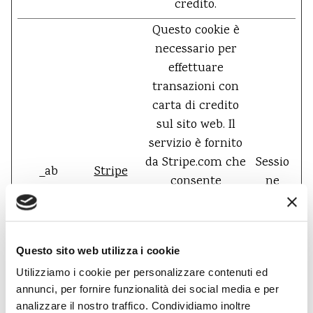
credito.
Questo cookie è
necessario per
effettuare
transazioni con
carta di credito
sul sito web. Il
servizio è fornito
da Stripe.com che
Sessio
_ab
Stripe
consente
ne
transazioni online
senza
memorizzare
Questo sito web utilizza i cookie
alcuna
Utilizziamo i cookie per personalizzare contenuti ed
informazione
annunci, per fornire funzionalità dei social media e per
della carta di
analizzare il nostro traffico. Condividiamo inoltre