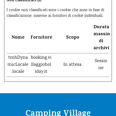
Non classificati (1)
I cookie non classificati sono i cookie che sono in fase di
classificazione, insieme ai fornitori di cookie individuali.
Durata
massima
Nome
Fornitore
Scopo
di
archiviaz
tmhDyna
booking.vi
Sessio
micLocale
llaggiohol
In attesa
ne
.locale
iday.it
Camping Village