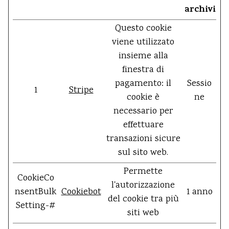
archiviaz
Questo cookie
viene utilizzato
insieme alla
finestra di
pagamento: il
Sessio
1
Stripe
cookie è
ne
necessario per
effettuare
transazioni sicure
sul sito web.
Permette
CookieCo
l'autorizzazione
nsentBulk
Cookiebot
1 anno
del cookie tra più
Setting-#
siti web