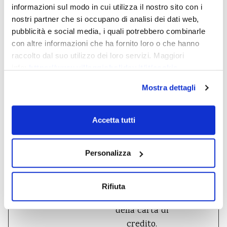
credito.
informazioni sul modo in cui utilizza il nostro sito con i
Questo cookie è
nostri partner che si occupano di analisi dei dati web,
necessario per
pubblicità e social media, i quali potrebbero combinarle
con altre informazioni che ha fornito loro o che hanno
effettuare
raccolto dal suo utilizzo dei loro servizi. Maggiori
transazioni con
info:
https://www.villaggioholiday.it/it/cookie-
carta di credito
policy.aspx
sul sito web. Il
Mostra dettagli
servizio è fornito
da Stripe.com che
Sessio
_mf
Stripe
Accetta tutti
consente
ne
transazioni online
Personalizza
senza
memorizzare
alcuna
Rifiuta
informazione
della carta di
credito.