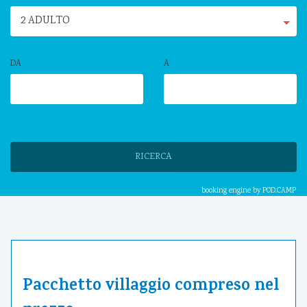
2 ADULTO
DA
A
RICERCA
booking engine by
POD.CAMP
Pacchetto villaggio compreso nel