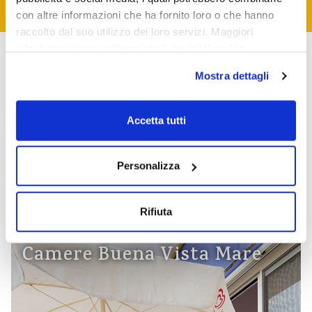
con altre informazioni che ha fornito loro o che hanno
raccolto dal suo utilizzo dei loro servizi. Maggiori
info:
https://www.villaggioholiday.it/it/cookie-
policy.aspx
Potrebbero
Mostra dettagli
interessarti anche i
Accetta tutti
nostri monolocali
Personalizza
Rifiuta
Camere Buena Vista Mare