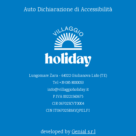
Auto Dichiarazione di Accessibilità
Lungomare Zara - 64022 Giulianova Lido (TE)
Tel +39 085 8000053
info@villaggioholiday.it
P.IVA 00221560675
CIR 067025CVT0004
CIN IT067025B3AYQPELFI
developed by
Genial s.r.l