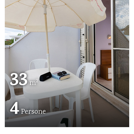
33
2
m
4
Persone