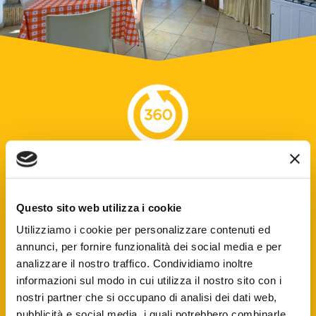
Virtual Tour
Questo sito web utilizza i cookie
tour
Clicca su "Entra" per iniziare il
Utilizziamo i cookie per personalizzare contenuti ed
virtuale
di questa sistemazione!
annunci, per fornire funzionalità dei social media e per
analizzare il nostro traffico. Condividiamo inoltre
informazioni sul modo in cui utilizza il nostro sito con i
nostri partner che si occupano di analisi dei dati web,
Entra
pubblicità e social media, i quali potrebbero combinarle