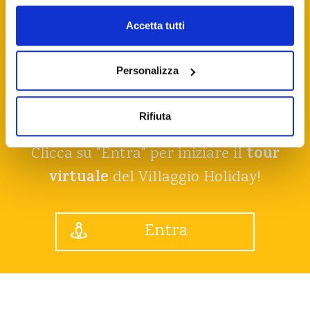
Accetta tutti
Personalizza
Virtual Tour
Rifiuta
tour
Clicca su "Entra" per iniziare il
virtuale
del Villaggio Holiday!
Entra