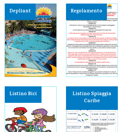
Depliant
Regolamento
Listino Bici
Listino Spiaggia
Caribe